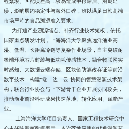
程繁琐、匹配误差高，极易造成申报滞后、船期延
误，影响履约稳定性与海外口碑，难以满足日韩高端
市场严苛的食品溯源准入要求。
为打通产业溯源堵点、补齐行业技术短板，依托
国家重点研发计划，上海海洋大学聚焦远洋渔业高
湿、低温、长距离冷链等复杂作业场景，自主突破耐
极端环境芯片封装与低功耗传感技术，融合物联网实
时感知、大数据云端存储、区块链防篡改存证等前沿
数字技术，构建“端—边—云”协同的智慧溯源技术架
构，联合行业协会与上下游骨干企业开展协同攻关，
推动渔业前沿科研成果快速落地、转化应用、赋能产
业。
上海海洋大学项目负责人、国家工程技术研究中
心主任陈新军教授表示，本次落地应用的鱿鱼溯源芯